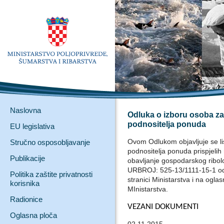
Naslovna
Odluka o izboru osoba za 
podnositelja ponuda
EU legislativa
Ovom Odlukom objavljuje se li
Stručno osposobljavanje
podnositelja ponuda prispjelih 
Publikacije
obavljanje gospodarskog ribo
URBROJ: 525-13/1111-15-1 od 
Politika zaštite privatnosti
stranici Ministarstva i na ogl
korisnika
MInistarstva.
Radionice
VEZANI DOKUMENTI
Oglasna ploča