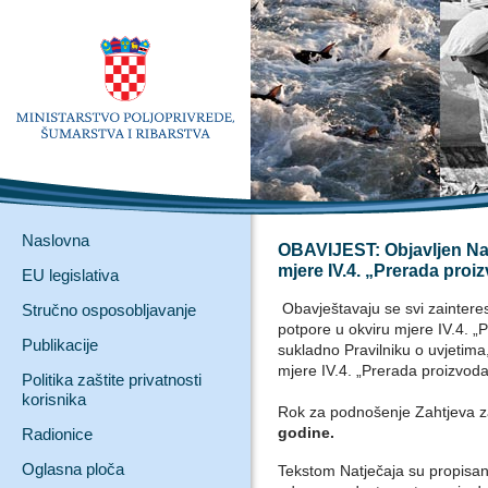
Naslovna
OBAVIJEST: Objavljen Nat
mjere IV.4. „Prerada proiz
EU legislativa
Obavještavaju se svi zainteresi
Stručno osposobljavanje
potpore u okviru mjere IV.4. „
Publikacije
sukladno Pravilniku o uvjetima,
mjere IV.4. „Prerada proizvoda 
Politika zaštite privatnosti
korisnika
Rok za podnošenje Zahtjeva 
godine.
Radionice
Oglasna ploča
Tekstom Natječaja su propisani