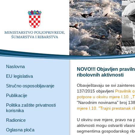
Naslovna
NOVO!!! Objavljen pravilni
ribolovnih aktivnosti
EU legislativa
Obavještavaju se svi zaintere
Stručno osposobljavanje
137/2015 objavljeni
Pravilnik o
Publikacije
potpore u okviru mjere I.10. „T
"Narodnim novinama" broj 13
Politika zaštite privatnosti
mjere I.10. "Trajni prestanak ri
korisnika
U okviru ove mjere, pravo na p
Radionice
aktivnosti mogu ostvariti vlasni
Oglasna ploča
segmentima gospodarskog rib