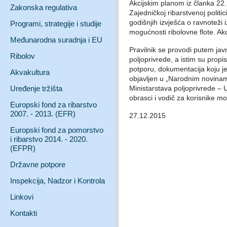
Akcijskim planom iz članka 22
Zakonska regulativa
Zajedničkoj ribarstvenoj politic
godišnjih izvješća o ravnoteži 
Programi, strategije i studije
mogućnosti ribolovne flote. Akci
Međunarodna suradnja i EU
Pravilnik se provodi putem jav
Ribolov
poljoprivrede, a istim su propi
potporu, dokumentacija koju je 
Akvakultura
objavljen u „Narodnim novinam
Uređenje tržišta
Ministarstava poljoprivrede – U
obrasci i vodič za korisnike m
Europski fond za ribarstvo
2007. - 2013. (EFR)
27.12.2015
Europski fond za pomorstvo
i ribarstvo 2014. - 2020.
(EFPR)
Državne potpore
Inspekcija, Nadzor i Kontrola
Linkovi
Kontakti