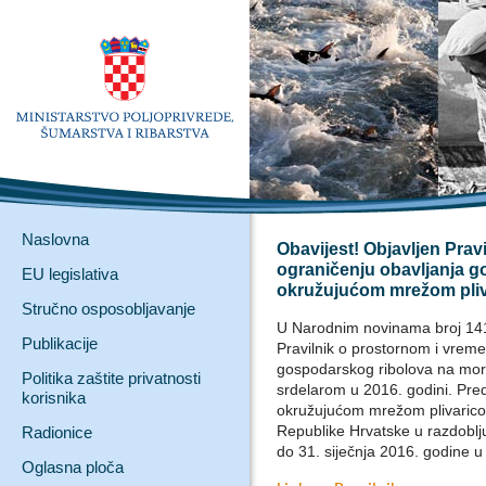
Naslovna
Obavijest! Objavljen Pra
ograničenju obavljanja 
EU legislativa
okružujućom mrežom pliv
Stručno osposobljavanje
U Narodnim novinama broj 141 
Publikacije
Pravilnik o prostornom i vrem
gospodarskog ribolova na mo
Politika zaštite privatnosti
srdelarom u 2016. godini. Pre
korisnika
okružujućom mrežom plivarico
Republike Hrvatske u razdoblju
Radionice
do 31. siječnja 2016. godine u 
Oglasna ploča