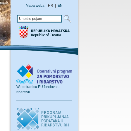
Mapa weba
HR
|
EN
Web stranica EU fondova u
ribarstvu