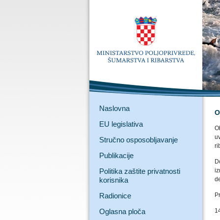
Naslovna
O
EU legislativa
Ob
uv
Stručno osposobljavanje
ri
Publikacije
Do
Politika zaštite privatnosti
iz
korisnika
de
Radionice
P
Oglasna ploča
1