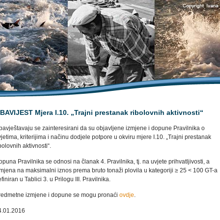
BAVIJEST Mjera I.10. „Trajni prestanak ribolovnih aktivnosti“
avještavaju se zainteresirani da su objavljene izmjene i dopune Pravilnika o
jetima, kriterijima i načinu dodjele potpore u okviru mjere I.10. „Trajni prestanak
bolovnih aktivnosti“.
puna Pravilnika se odnosi na članak 4. Pravilnika, tj. na uvjete prihvatljivosti, a
mjena na maksimalni iznos prema bruto tonaži plovila u kategoriji ≥ 25 < 100 GT-a
finiran u Tablici 3. u Prilogu III. Pravilnika.
redmetne izmjene i dopune se mogu pronaći
ovdje
.
4.01.2016