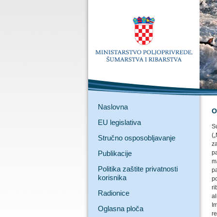
Naslovna
O
EU legislativa
S
(
Stručno osposobljavanje
z
Publikacije
p
ma
Politika zaštite privatnosti
pa
korisnika
p
ri
Radionice
al
I
Oglasna ploča
re