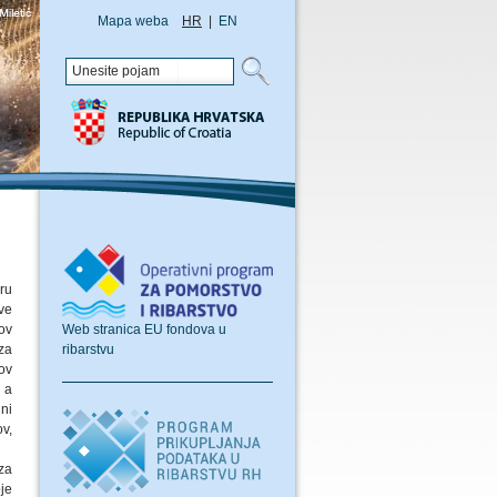
Mapa weba
HR
|
EN
ru
ve
Web stranica EU fondova u
ov
ribarstvu
za
lov
, a
ni
ov,
za
je