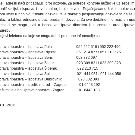
e i adresu naći pripadajući broj dozvole. Za potrebe kontrole nužno je uz sebe im
dentifikacijsku ispravu i eventualno, broj dozvole. Pojašnjavamo kako ribolovac 
ra imati u ribolovu tiskanu dozvolu te je dokaz o posjedovanju dozvole to da se i
alazi u tablici, odnosno u bazi prodanih dozvola. Za sve dodatne informacije i upu
orisnici se mogu javiti u Ispostave Uprave ribarstva ili u centralni ured Uprave
agrebu.
ojevi telefona na koje se mogu dobiti potrebne informacije su:
prava ribarstva – Ispostava Pula: 052 222 616 i 052 222 490
prava ribarstva – Ispostava Rijeka: 051 214 877 i 051 213 626
prava ribarstva – Ispostava Senj: 053 882 697
prava ribarstva – Ispostava Zadar: 023 309 821 i 023 309 828
prava ribarstva – Ispostava Šibenik: 022 213 715
prava ribarstva – Ispostava Split: 021 444 057 i 021 444 058
prava ribarstva – Ispostava Dubrovnik: 020 332 393
prava ribarstva – središnji ured – Zagreb: 01 6443 192
ežurni telefon Uprave ribarstva - Zagreb 01 6443 188
8.01.2016