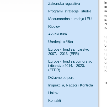
im
Zakonska regulativa
i
Programi, strategije i studije
mo
n
Međunarodna suradnja i EU
k
Z
Ribolov
Br
Akvakultura
U
Uređenje tržišta
U
U
Europski fond za ribarstvo
U
2007. - 2013. (EFR)
U
U
Europski fond za pomorstvo
U
i ribarstvo 2014. - 2020.
U
(EFPR)
D
Državne potpore
1
Inspekcija, Nadzor i Kontrola
Linkovi
Kontakti