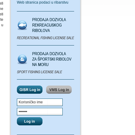
Web stranica podaci u ribarstvu
ati
ne
sti
te
 u