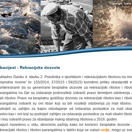
bavijest - Rekracijske dozvole
ukladno članku 4. stavku 2. Pravilnika o sportskom i rekreacijskom ribolovu na mo
„Narodne novine“ br. 155/2014, 37/2015 i 59/2015) koristimo priliku obavijestiti s
ainteresirane da su generirane besplatne dozvole za rekreacijski ribolov i ribol
arangalima na čije su izdavanje podnositelji ostvarili pravo temeljem odobrenja 
li ribolov. Pravo na besplatnu godišnju dozvolu za rekreacijski ribolov kao i ribo
rangalima ostvarili su oni ribari koji su bili nositelji odobrenja za mali ribolov
odnijeli su zahtjev za trajno odustajanje od izdavanja povlastice za mali obal
bolov kao i oni koji su podnijeli zahtjev za izdavanje povlastice za mali obalni ribol
i nisu ostvarili pravo za obavljanje malog obalnog ribolova u 2016. godini.
majući navedeno u vidu, skrećemo pažnju kako svi korisnici besplatne dozvole 
kreacijski ribolov i ribolov parangalima u tablici koja se nalazi
ovdje
, mogu uz svo