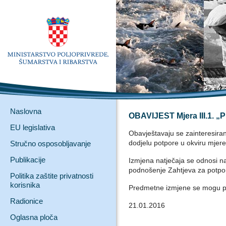
Naslovna
OBAVIJEST Mjera III.1. „
EU legislativa
Obavještavaju se zainteresiran
dodjelu potpore u okviru mjere
Stručno osposobljavanje
Publikacije
Izmjena natječaja se odnosi na
podnošenje Zahtjeva za potp
Politika zaštite privatnosti
korisnika
Predmetne izmjene se mogu 
Radionice
21.01.2016
Oglasna ploča