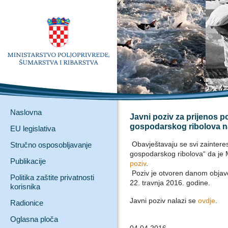
Naslovna
Javni poziv za prijenos p
gospodarskog ribolova 
EU legislativa
Obavještavaju se svi zainteres
Stručno osposobljavanje
gospodarskog ribolova“ da je M
Publikacije
poziv
.
Poziv je otvoren danom objave
Politika zaštite privatnosti
22. travnja 2016. godine.
korisnika
Javni poziv nalazi se
ovdje
.
Radionice
Oglasna ploča