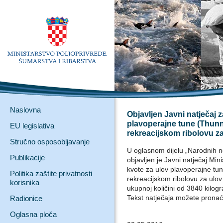
Naslovna
Objavljen Javni natječaj 
plavoperajne tune (Thunn
EU legislativa
rekreacijskom ribolovu za
Stručno osposobljavanje
U oglasnom dijelu „Narodnih no
Publikacije
objavljen je Javni natječaj Min
kvote za ulov plavoperajne tun
Politika zaštite privatnosti
rekreacijskom ribolovu za ulov
korisnika
ukupnoj količini od 3840 kilog
Tekst natječaja možete prona
Radionice
Oglasna ploča