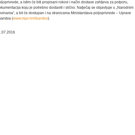
ljoprivrede, a istim će biti propisani rokovi i način dostave zahtjeva za potporu,
kumentacija koju je potrebno dostaviti i slično. Natječaj se objavljuje u „Narodnim
ovinama“, a bit će dostupan i na stranicama Ministarstava poljoprivrede – Uprave
barstva (
www.mps.hr/ribarstvo
).
1.07.2016