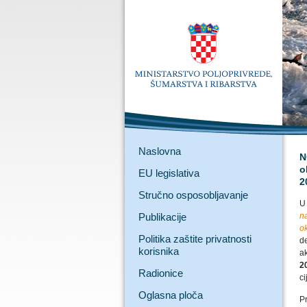
Naslovna
N
o
EU legislativa
2
Stručno osposobljavanje
U
Publikacije
na
o
Politika zaštite privatnosti
de
korisnika
a
2
Radionice
c
Oglasna ploča
Pr