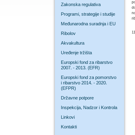
po
Zakonska regulativa
do
n
Programi, strategije i studije
ri
Međunarodna suradnja i EU
1
Ribolov
Akvakultura
Uređenje tržišta
Europski fond za ribarstvo
2007. - 2013. (EFR)
Europski fond za pomorstvo
i ribarstvo 2014. - 2020.
(EFPR)
Državne potpore
Inspekcija, Nadzor i Kontrola
Linkovi
Kontakti