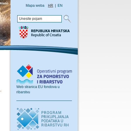
Mapa weba
HR
|
EN
Web stranica EU fondova u
ribarstvu
“