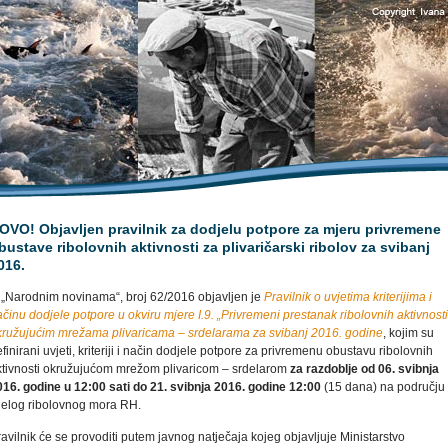
OVO! Objavljen pravilnik za dodjelu potpore za mjeru privremene
bustave ribolovnih aktivnosti za plivaričarski ribolov za svibanj
016.
 „Narodnim novinama“, broj 62/2016 objavljen je
Pravilnik o uvjetima kriterijima i
činu dodjele potpore u okviru mjere I.9. „Privremeni prestanak ribolovnih aktivnosti
kružujućim mrežama plivaricama – srdelarama za svibanj 2016. godine
, kojim su
finirani uvjeti, kriteriji i način dodjele potpore za privremenu obustavu ribolovnih
ktivnosti okružujućom mrežom plivaricom – srdelarom
za razdoblje od 06. svibnja
016. godine u 12:00 sati do 21. svibnja 2016. godine 12:00
(15 dana) na području
ijelog ribolovnog mora RH.
avilnik će se provoditi putem javnog natječaja kojeg objavljuje Ministarstvo