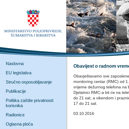
Naslovna
Obavijest o radnom vrem
EU legislativa
Obavještavamo sve zaposlene u
monitoring centar (RMC) od 1
Stručno osposobljavanje
vrijeme dežurnog telefona na 
Publikacije
Djelatnici RMC-a bit će na te
do 21 sat, a vikendom i prazni
Politika zaštite privatnosti
17 do 21 sat.
korisnika
03.10.2016
Radionice
Oglasna ploča