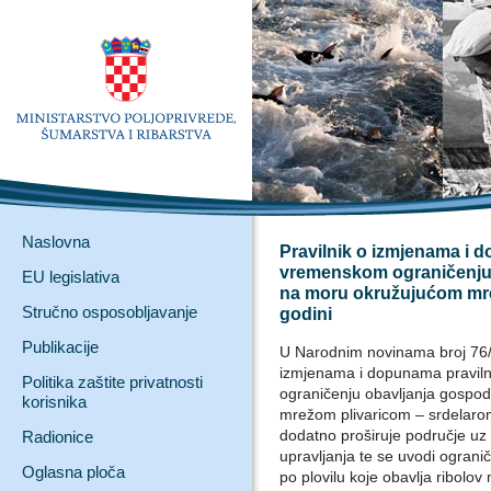
Naslovna
Pravilnik o izmjenama i 
vremenskom ograničenju 
EU legislativa
na moru okružujućom mre
Stručno osposobljavanje
godini
Publikacije
U Narodnim novinama broj 76/1
izmjenama i dopunama pravil
Politika zaštite privatnosti
ograničenju obavljanja gospo
korisnika
mrežom plivaricom – srdelaro
dodatno proširuje područje u
Radionice
upravljanja te se uvodi ograni
Oglasna ploča
po plovilu koje obavlja ribolo