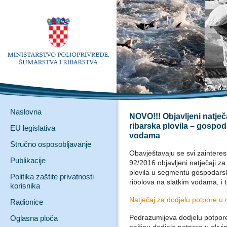
Naslovna
NOVO!!! Objavljeni natječ
ribarska plovila – gospod
EU legislativa
vodama
Stručno osposobljavanje
Obavještavaju se svi zaintere
Publikacije
92/2016 objavljeni natječaji z
plovila u segmentu gospodars
Politika zaštite privatnosti
ribolova na slatkim vodama, i t
korisnika
Natječaj za dodjelu potpore u ok
Radionice
Podrazumijeva dodjelu potpore 
Oglasna ploča