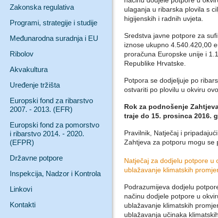
načinu dodjele potpore u okviru
Zakonska regulativa
ulaganja u ribarska plovila s c
higijenskih i radnih uvjeta.
Programi, strategije i studije
Sredstva javne potpore za suf
Međunarodna suradnja i EU
iznose ukupno 4.540.420,00 e
Ribolov
proračuna Europske unije i 1.
Republike Hrvatske.
Akvakultura
Potpora se dodjeljuje po ribars
Uređenje tržišta
ostvariti po plovilu u okviru o
Europski fond za ribarstvo
Rok za podnošenje Zahtjeva
2007. - 2013. (EFR)
traje do 15. prosinca 2016. 
Europski fond za pomorstvo
Pravilnik, Natječaj i pripadajuć
i ribarstvo 2014. - 2020.
(EFPR)
Zahtjeva za potporu mogu se 
Državne potpore
Natječaj za dodjelu potpore u o
ublažavanje klimatskih promje
Inspekcija, Nadzor i Kontrola
Podrazumijeva dodjelu potpore 
Linkovi
načinu dodjele potpore u okvir
Kontakti
ublažavanje klimatskih promjen
ublažavanja učinaka klimatski