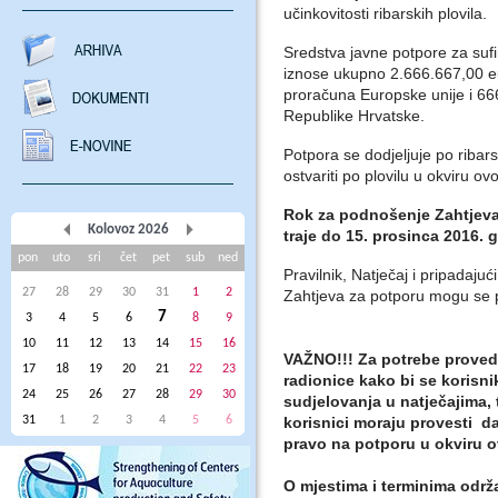
učinkovitosti ribarskih plovila.
Sredstva javne potpore za suf
iznose ukupno 2.666.667,00 e
proračuna Europske unije i 66
Republike Hrvatske.
Potpora se dodjeljuje po ribars
ostvariti po plovilu u okviru o
Rok za podnošenje Zahtjeva
Kolovoz 2026
traje do 15. prosinca 2016. 
pon
uto
sri
čet
pet
sub
ned
Pravilnik, Natječaj i pripadajuć
27
28
29
30
31
1
2
Zahtjeva za potporu mogu se 
7
3
4
5
6
8
9
10
11
12
13
14
15
16
VAŽNO!!! Za potrebe proved
17
18
19
20
21
22
23
radionice kako bi se korisn
24
25
26
27
28
29
30
sudjelovanja u natječajima, t
31
1
2
3
4
5
6
korisnici moraju provesti da b
pravo na potporu u okviru o
O mjestima i terminima održa