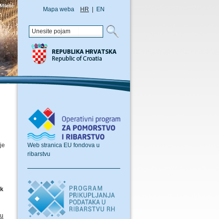
Mapa weba
HR
|
EN
Web stranica EU fondova u
je
ribarstvu
ok
vu