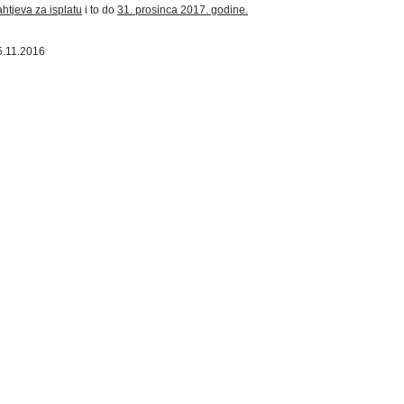
htjeva za isplatu
i to do
31. prosinca 2017. godine.
5.11.2016