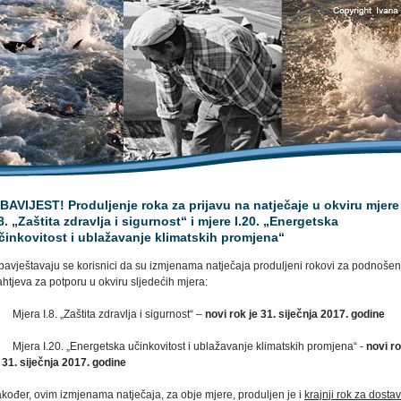
BAVIJEST! Produljenje roka za prijavu na natječaje u okviru mjere
.8. „Zaštita zdravlja i sigurnost“ i mjere I.20. „Energetska
činkovitost i ublažavanje klimatskih promjena“
bavještavaju se korisnici da su izmjenama natječaja produljeni rokovi za podnošen
htjeva za potporu u okviru sljedećih mjera:
Mjera I.8. „Zaštita zdravlja i sigurnost“ –
novi rok je 31. siječnja 2017. godine
 Mjera I.20. „Energetska učinkovitost i ublažavanje klimatskih promjena“ -
novi r
 31. siječnja 2017. godine
kođer, ovim izmjenama natječaja, za obje mjere, produljen je i
krajnji rok za dosta