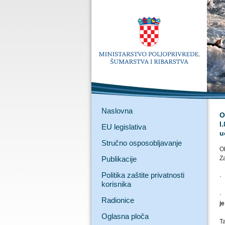
Naslovna
O
I
EU legislativa
u
Stručno osposobljavanje
O
Publikacije
Za
Politika zaštite privatnosti
· 
korisnika
·
Radionice
je
Oglasna ploča
Ta