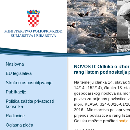
Naslovna
NOVOSTI: Odluka o izboru
rang listom podnositelja
EU legislativa
Na temelju članka 14. stavak 
Stručno osposobljavanje
14/14 i 152/14), članka 13. sta
Publikacije
gospodarskog ribolova na moru
poziva za prijenos povlastice 
Politika zaštite privatnosti
moru KLASA: 324-03/16-01/20
korisnika
2016., Ministarstvo poljoprivr
prijenos povlastice s rang lis
Radionice
Odluku možete pročitati
ovdje
Oglasna ploča