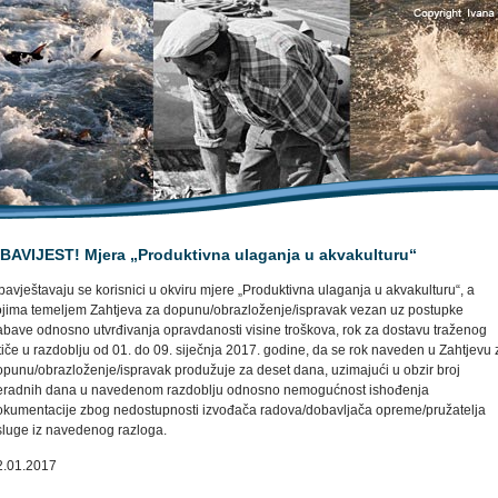
BAVIJEST! Mjera „Produktivna ulaganja u akvakulturu“
avještavaju se korisnici u okviru mjere „Produktivna ulaganja u akvakulturu“, a
ojima temeljem Zahtjeva za dopunu/obrazloženje/ispravak vezan uz postupke
abave odnosno utvrđivanja opravdanosti visine troškova, rok za dostavu traženog
tiče u razdoblju od 01. do 09. siječnja 2017. godine, da se rok naveden u Zahtjevu 
opunu/obrazloženje/ispravak produžuje za deset dana, uzimajući u obzir broj
eradnih dana u navedenom razdoblju odnosno nemogućnost ishođenja
okumentacije zbog nedostupnosti izvođača radova/dobavljača opreme/pružatelja
sluge iz navedenog razloga.
2.01.2017