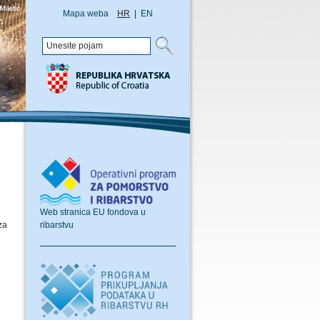
Mapa weba
HR
|
EN
Web stranica EU fondova u
ribarstvu
za