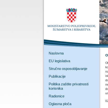
Naslovna
O
EU legislativa
Ob
k
Stručno osposobljavanje
n
Publikacije
is
d
Politika zaštite privatnosti
n
korisnika
d
u
Radionice
0
Oglasna ploča