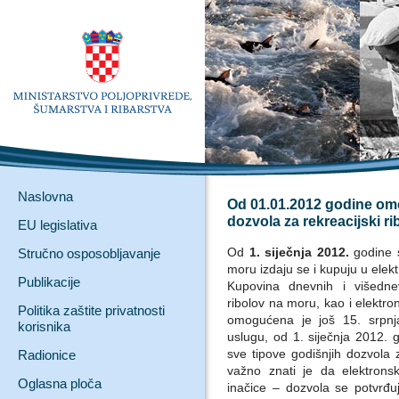
Naslovna
Od 01.01.2012 godine om
dozvola za rekreacijski r
EU legislativa
Od
1. siječnja 2012.
godine 
Stručno osposobljavanje
moru izdaju se i kupuju u elek
Publikacije
Kupovina dnevnih i višednev
ribolov na moru, kao i elektron
Politika zaštite privatnosti
omogućena je još 15. srpnj
korisnika
uslugu, od 1. siječnja 2012. 
sve tipove godišnjih dozvola 
Radionice
važno znati je da elektrons
Oglasna ploča
inačice – dozvola se potvrđuj