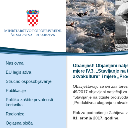
Naslovna
Obavijest! Objavljeni natj
mjere IV.3. „Stavljanje na 
EU legislativa
akvakulture“ i mjere „Pr
Stručno osposobljavanje
Obavještavaju se svi zaintere
Publikacije
49/2017 objavljeni natječaji za
“Stavljanje na tržište proizvoda
Politika zaštite privatnosti
„Produktivna ulaganja u akvaku
korisnika
Rok za podnošenje Zahtjeva za 
Radionice
01. srpnja 2017. godine.
Oglasna ploča