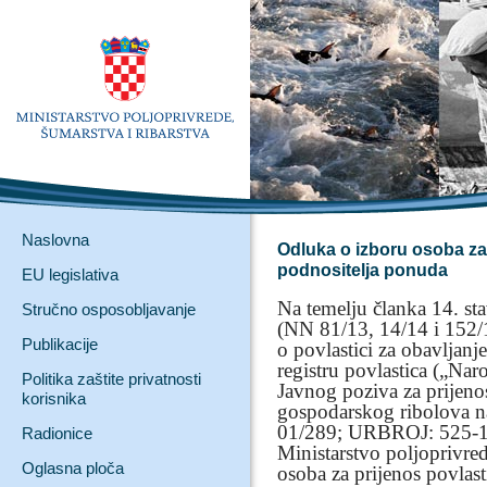
Naslovna
Odluka o izboru osoba za 
podnositelja ponuda
EU legislativa
Na temelju članka 14. s
Stručno osposobljavanje
(NN 81/13, 14/14 i 152/1
Publikacije
o povlastici za obavljan
registru povlastica („Nar
Politika zaštite privatnosti
Javnog poziva za prijenos
korisnika
gospodarskog ribolova
01/289; URBROJ: 525-16
Radionice
Ministarstvo poljoprivre
Oglasna ploča
osoba za prijenos povlast