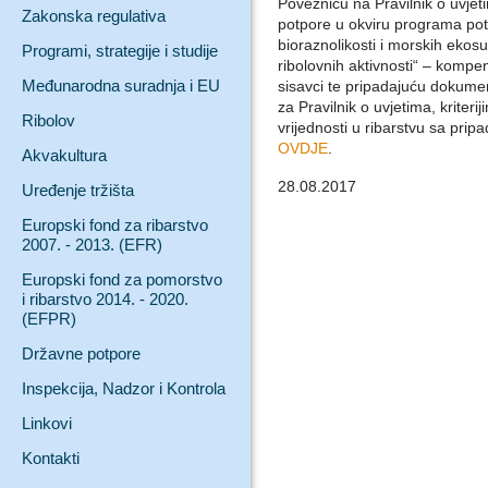
Poveznicu na Pravilnik o uvjeti
Zakonska regulativa
potpore u okviru programa pot
bioraznolikosti i morskih ekosu
Programi, strategije i studije
ribolovnih aktivnosti“ – kompe
Međunarodna suradnja i EU
sisavci te pripadajuću dokume
za Pravilnik o uvjetima, kriter
Ribolov
vrijednosti u ribarstvu sa pr
OVDJE
.
Akvakultura
28.08.2017
Uređenje tržišta
Europski fond za ribarstvo
2007. - 2013. (EFR)
Europski fond za pomorstvo
i ribarstvo 2014. - 2020.
(EFPR)
Državne potpore
Inspekcija, Nadzor i Kontrola
Linkovi
Kontakti