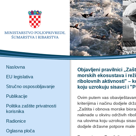
Naslovna
Objavljeni pravilnici „Zaš
morskih ekosustava i rež
EU legislativa
ribolovnih aktivnosti" – 
Stručno osposobljavanje
koju uzrokuju sisavci i "
Publikacije
Ovim putem vas obaviještavamo 
kriterijima i načinu dodjele d
Politika zaštite privatnosti
„Zaštita i obnova morske biora
korisnika
naknade u okviru održivih ribo
na ulovima koju uzrokuju sisavci
Radionice
dodjele državne potpore male v
Oglasna ploča