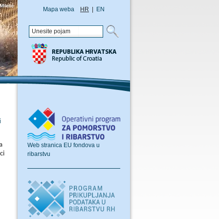
Mapa weba
HR
|
EN
i
a
Web stranica EU fondova u
ci
ribarstvu