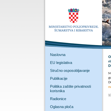
Naslovna
O
r
EU legislativa
D
Stručno osposobljavanje
M
g
Publikacije
D
Politika zaštite privatnosti
n
korisnika
1
Radionice
Oglasna ploča