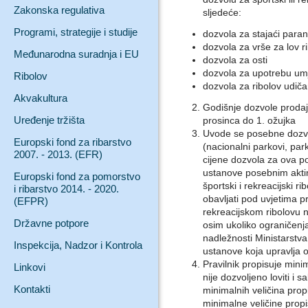
Zakonska regulativa
sljedeće:
Programi, strategije i studije
dozvola za stajaći paran
dozvola za vrše za lov r
Međunarodna suradnja i EU
dozvola za osti
dozvola za upotrebu umj
Ribolov
dozvola za ribolov udiča
Akvakultura
Godišnje dozvole prodaj
Uređenje tržišta
prosinca do 1. ožujka
Uvode se posebne dozvo
Europski fond za ribarstvo
(nacionalni parkovi, park
2007. - 2013. (EFR)
cijene dozvola za ova p
ustanove posebnim akti
Europski fond za pomorstvo
športski i rekreacijski r
i ribarstvo 2014. - 2020.
obavljati pod uvjetima 
(EFPR)
rekreacijskom ribolovu
Državne potpore
osim ukoliko ograničenj
nadležnosti Ministarstva 
Inspekcija, Nadzor i Kontrola
ustanove koja upravlja 
Pravilnik propisuje minim
Linkovi
nije dozvoljeno loviti i
Kontakti
minimalnih veličina prop
minimalne veličine prop