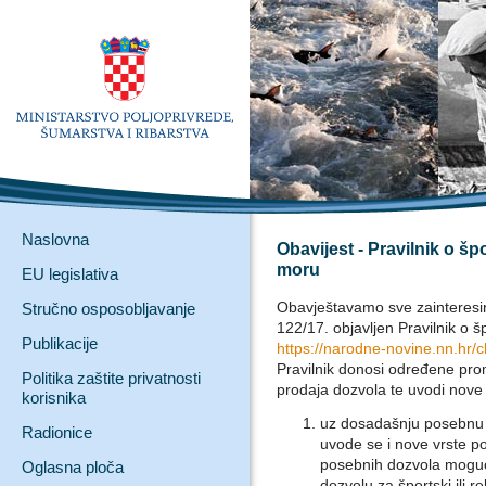
Naslovna
Obavijest - Pravilnik o š
moru
EU legislativa
Obavještavamo sve zainteresi
Stručno osposobljavanje
122/17. objavljen Pravilnik o 
Publikacije
https://narodne-novine.nn.hr/
Pravilnik donosi određene pr
Politika zaštite privatnosti
prodaja dozvola te uvodi nove 
korisnika
uz dosadašnju posebnu 
Radionice
uvode se i nove vrste po
posebnih dozvola moguće
Oglasna ploča
dozvolu za športski ili r