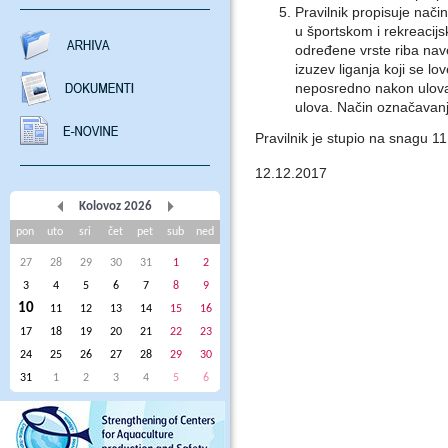
Pravilnik propisuje nači
u športskom i rekreacij
određene vrste riba nav
izuzev liganja koji se l
neposredno nakon ulova,
ulova. Način označavanja
Pravilnik je stupio na snagu 1
12.12.2017
Kolovoz 2026
pon
uto
sri
čet
pet
sub
ned
27
28
29
30
31
1
2
3
4
5
6
7
8
9
10
11
12
13
14
15
16
17
18
19
20
21
22
23
24
25
26
27
28
29
30
31
1
2
3
4
5
6