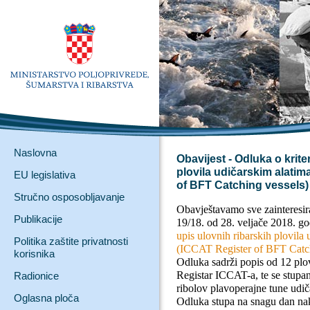
Naslovna
Obavijest - Odluka o krite
plovila udičarskim alatim
EU legislativa
of BFT Catching vessels) 
Stručno osposobljavanje
Obavještavamo sve zainteresi
Publikacije
19/18. od 28. veljače 2018. g
upis ulovnih ribarskih plovil
Politika zaštite privatnosti
(ICCAT Register of BFT Catch
korisnika
Odluka sadrži popis od 12 plov
Registar ICCAT-a, te se stupa
Radionice
ribolov plavoperajne tune udič
Oglasna ploča
Odluka stupa na snagu dan n