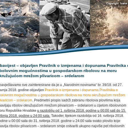
bavijest – objavljen Pravilnik o izmjenama i dopunama Pravilnika 
ibolovnim mogućnostima u gospodarskom ribolovu na moru
kružujućom mrežom plivaricom – srdelarom
bavještavamo sve zainteresirane da je u „Narodnim novinama“ br. 39/18. od 27.
ravnja 2018. godine objavljen
Pravilnik o izmjenama i dopunama Pravilnika o
ibolovnim mogućnostima u gospodarskom ribolovu na moru okružujućom mrežom
livaricom – srdelarom
. Predmetni propis sadrži zabranu ribolova plovilima koja
bavljaju ribolov okružujućom mrežom plivaricom – srdelarom u cijelom ribolovnom
oru Republike Hrvatske
u razdoblju od 1. svibnja 2018. godine u 00:00 sati do 15.
ibnja 2018. godine u 24:00 sata.
Također, tijekom razdoblja od 16. svibnja 2018.
dine u 00:00 sata do 31. svibnja 2018. godine u 24:00 sata svako plovilo koje
avlja ribolov plivaricom – srdelarom smije ostvariti ukupno najviše pet ribolovnih