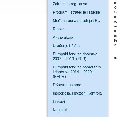
d
Zakonska regulativa
O
Programi, strategije i studije
s
da
Međunarodna suradnja i EU
og
o
Ribolov
u
ob
Akvakultura
P
Uređenje tržišta
28
Europski fond za ribarstvo
2007. - 2013. (EFR)
0
Europski fond za pomorstvo
i ribarstvo 2014. - 2020.
(EFPR)
Državne potpore
Inspekcija, Nadzor i Kontrola
Linkovi
Kontakti