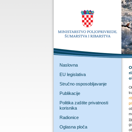
Naslovna
O
r
EU legislativa
o
Stručno osposobljavanje
O
Publikacije
t
r
Politika zaštite privatnosti
p
korisnika
o
m
Radionice
sv
go
Oglasna ploča
ob