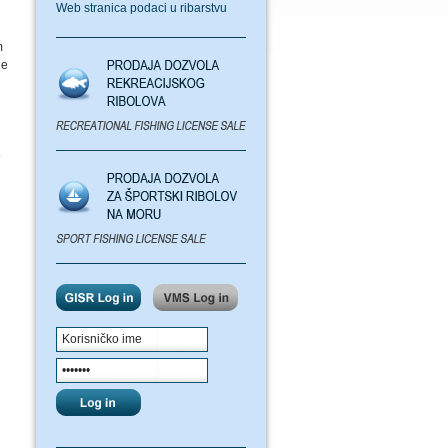
Web stranica podaci u ribarstvu
m
je
o