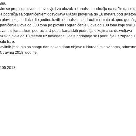
ana.
vim se propisom uvode novi uvjeti za ulazak u kanalska područja na način da se u
va područja sa ograničenjem dozvoljava ulazak plovilima do 18 metara pod uvjeto
 plovila koja odluče dio godine loviti u kanalskim područjima imaju ukupno godišn
raničenje ulova od 300 tona po plovilu i ograničenje ulova od 180 tona koje smiju
stvariti u kanalskom području. U popis kanalskih područja u kojima se dozvoljava
lazak plovila do 18 metara uz navedene uvjete pridodaje se i područje uz zapadnu
alu Istre.
ravilnik je stupio na snagu dan nakon dana objave u Narodnim novinama, odnosn
. travnja 2018. godine.
2.05.2018