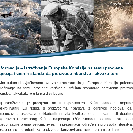
nformacija – Istraživanje Europske Komisije na temu procjene
tjecaja tržišnih standarda proizvoda ribarstva i akvakulture
vim putem obavještavamo sve zainteresirane da je Europska Komisija pokrenu
straživanje na temu procjene korištenja tržišnih standarda određenih proizvo
barstva i akvakulture u lancu distribucije.
ilj istraživanja je procijeniti da li uspostavljeni tržišni standardi doprino
pskrbljivanju EU tržišta s proizvodima ribarstva iz održivog ribolova, da 
mogućavaju uspostavu usklađenih pravila kvalitete te da li standardi doprino
siguravanju pravednog tržišnog natjecanja.Tržišni standardi definirani su u obli
tegorizacije prema veličini, svježini i prezentaciji određenih proizvoda ribarstva
osebno su određeni za proizvode konzervirane tune, palamide i srdele. S