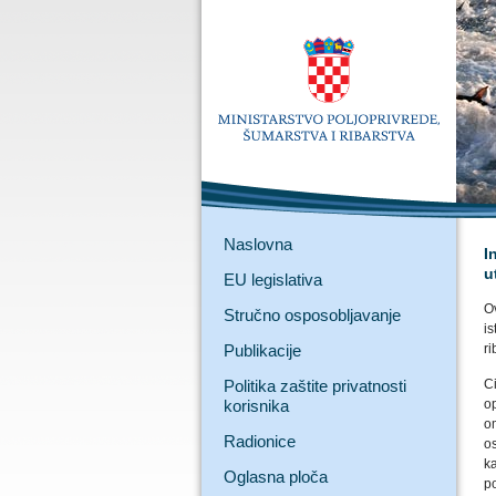
Naslovna
I
u
EU legislativa
O
Stručno osposobljavanje
i
Publikacije
ri
Politika zaštite privatnosti
C
korisnika
o
o
Radionice
o
ka
Oglasna ploča
p