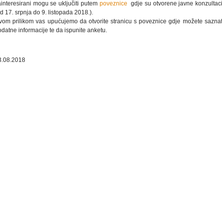
ainteresirani mogu se uključiti putem
poveznice
gdje su otvorene javne konzultaci
d 17. srpnja do 9. listopada 2018.).
vom prilikom vas upućujemo da otvorite stranicu s poveznice gdje možete saznati
datne informacije te da ispunite anketu.
3.08.2018