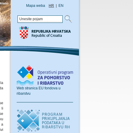
Mapa weba
HR
|
EN
la
Web stranica EU fondova u
da
ribarstvu
se
li
se
ku
, a
vi