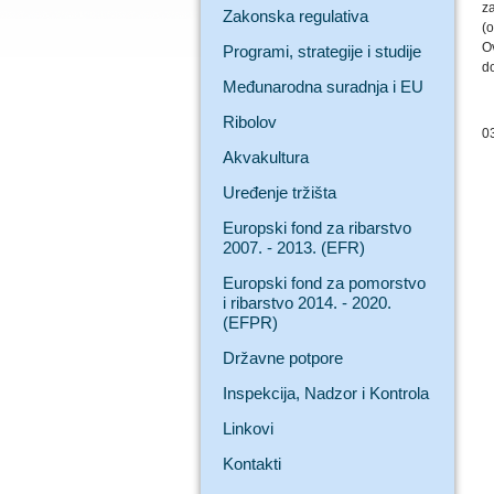
z
Zakonska regulativa
(o
O
Programi, strategije i studije
do
Međunarodna suradnja i EU
Ribolov
0
Akvakultura
Uređenje tržišta
Europski fond za ribarstvo
2007. - 2013. (EFR)
Europski fond za pomorstvo
i ribarstvo 2014. - 2020.
(EFPR)
Državne potpore
Inspekcija, Nadzor i Kontrola
Linkovi
Kontakti