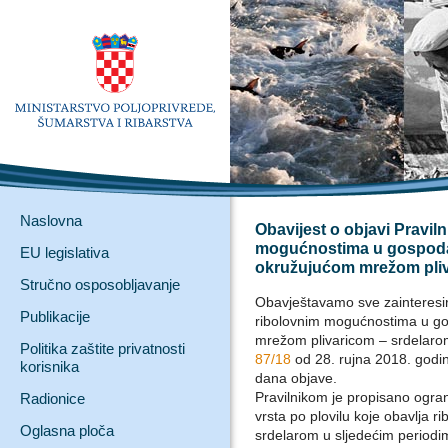
Naslovna
Obavijest o objavi Pravil
mogućnostima u gospoda
EU legislativa
okružujućom mrežom pliv
Stručno osposobljavanje
Obavještavamo sve zainteresira
Publikacije
ribolovnim mogućnostima u g
mrežom plivaricom – srdelaro
Politika zaštite privatnosti
87/18
od 28. rujna 2018. godi
korisnika
dana objave.
Pravilnikom je propisano ogra
Radionice
vrsta po plovilu koje obavlja 
Oglasna ploča
srdelarom u sljedećim periodi