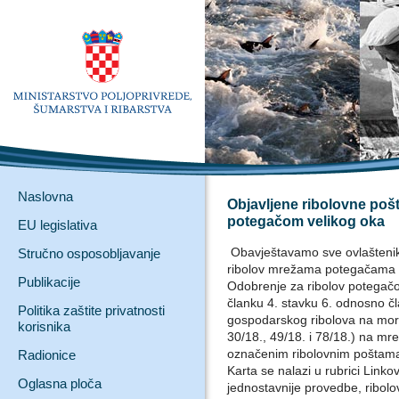
Naslovna
Objavljene ribolovne pošt
potegačom velikog oka
EU legislativa
Obavještavamo sve ovlaštenik
Stručno osposobljavanje
ribolov mrežama potegačama za lo
Publikacije
Odobrenje za ribolov potegač
članku 4. stavku 6. odnosno čl
Politika zaštite privatnosti
gospodarskog ribolova na mo
korisnika
30/18., 49/18. i 78/18.) na mr
označenim ribolovnim poštama 
Radionice
Karta se nalazi u rubrici Linkov
Oglasna ploča
jednostavnije provedbe, ribol