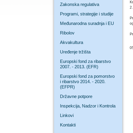
K
Zakonska regulativa
2
Programi, strategije i studije
P
Međunarodna suradnja i EU
o
Ribolov
P
Akvakultura
0
Uređenje tržišta
Europski fond za ribarstvo
2007. - 2013. (EFR)
Europski fond za pomorstvo
i ribarstvo 2014. - 2020.
(EFPR)
Državne potpore
Inspekcija, Nadzor i Kontrola
Linkovi
Kontakti