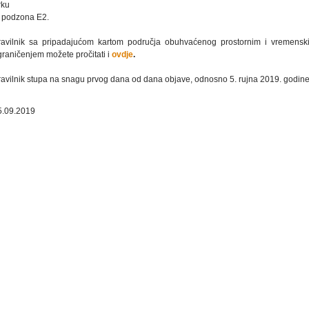
rku
. podzona E2.
ravilnik sa pripadajućom kartom područja obuhvaćenog prostornim i vremensk
graničenjem možete pročitati i
ovdje
.
ravilnik stupa na snagu prvog dana od dana objave, odnosno 5. rujna 2019. godine
5.09.2019