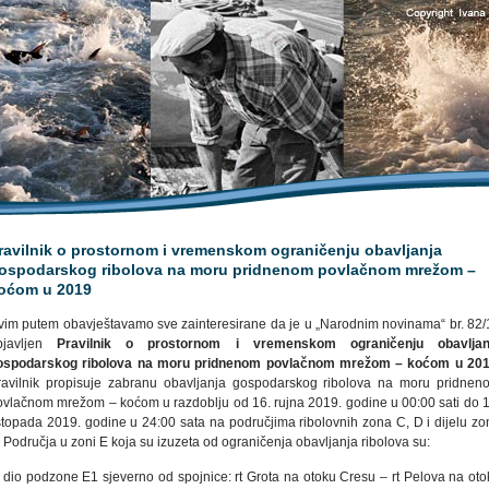
ravilnik o prostornom i vremenskom ograničenju obavljanja
ospodarskog ribolova na moru pridnenom povlačnom mrežom –
oćom u 2019
vim putem obavještavamo sve zainteresirane da je u „Narodnim novinama“ br. 82/
bjavljen
Pravilnik o prostornom i vremenskom ograničenju obavljan
ospodarskog ribolova na moru pridnenom povlačnom mrežom – koćom u 201
ravilnik propisuje zabranu obavljanja gospodarskog ribolova na moru pridnen
ovlačnom mrežom – koćom u razdoblju od 16. rujna 2019. godine u 00:00 sati do 1
istopada 2019. godine u 24:00 sata na područjima ribolovnih zona C, D i dijelu zo
 Područja u zoni E koja su izuzeta od ograničenja obavljanja ribolova su:
. dio podzone E1 sjeverno od spojnice: rt Grota na otoku Cresu – rt Pelova na oto