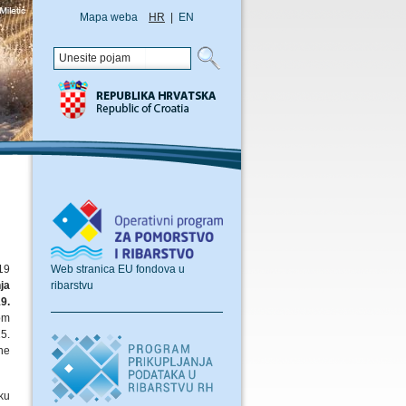
Mapa weba
HR
|
EN
Web stranica EU fondova u
19
ribarstvu
ja
9.
om
5.
ne
ku