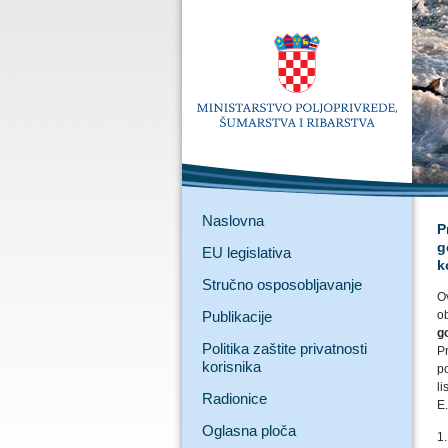
Naslovna
P
g
EU legislativa
k
Stručno osposobljavanje
O
Publikacije
o
g
Politika zaštite privatnosti
P
korisnika
p
l
Radionice
E.
Oglasna ploča
1