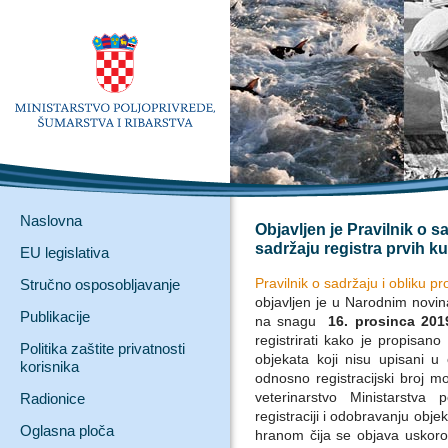
Naslovna
Objavljen je Pravilnik o sa
sadržaju registra prvih k
EU legislativa
Pravilnik o sadržaju i obliku pr
Stručno osposobljavanje
objavljen je u Narodnim novin
Publikacije
na snagu
16. prosinca 201
registrirati kako je propisano
Politika zaštite privatnosti
objekata koji nisu upisani u
korisnika
odnosno registracijski broj mo
veterinarstvo Ministarstva
Radionice
registraciji i odobravanju objek
Oglasna ploča
hranom čija se objava uskoro