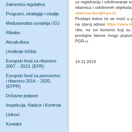
uz registraciju i odobravanje 
Zakonska regulativa
ribarnica i odobrenih objekata
veterinarstvo@mps.hr
.
Programi, strategije i studije
Prodajni listovi će se moći u 
Međunarodna suradnja i EU
na staroj adresi
https://www.r
ribe
, no svi korisnici koji s
Ribolov
prodajne listove mogu popunj
PGR-u.
Akvakultura
Uređenje tržišta
Europski fond za ribarstvo
14.11.2019
2007. - 2013. (EFR)
Europski fond za pomorstvo
i ribarstvo 2014. - 2020.
(EFPR)
Državne potpore
Inspekcija, Nadzor i Kontrola
Linkovi
Kontakti