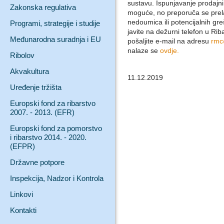
sustavu. Ispunjavanje prodajnih 
Zakonska regulativa
moguće, no preporuča se prela
nedoumica ili potencijalnih gr
Programi, strategije i studije
javite na dežurni telefon u Ri
Međunarodna suradnja i EU
pošaljite e-mail na adresu
rmc
nalaze se
ovdje.
Ribolov
Akvakultura
11.12.2019
Uređenje tržišta
Europski fond za ribarstvo
2007. - 2013. (EFR)
Europski fond za pomorstvo
i ribarstvo 2014. - 2020.
(EFPR)
Državne potpore
Inspekcija, Nadzor i Kontrola
Linkovi
Kontakti