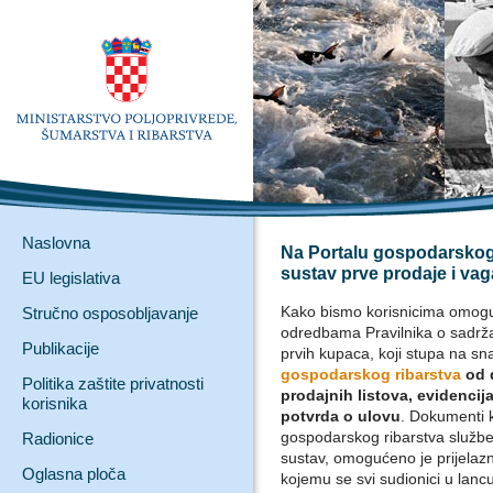
Naslovna
Na Portalu gospodarskog
sustav prve prodaje i vag
EU legislativa
Kako bismo korisnicima omoguć
Stručno osposobljavanje
odredbama Pravilnika o sadržaju
Publikacije
prvih kupaca, koji stupa na s
gospodarskog ribarstva
od 
Politika zaštite privatnosti
prodajnih listova, evidencij
korisnika
potvrda o ulovu
. Dokumenti k
gospodarskog ribarstva službe
Radionice
sustav, omogućeno je prijelazn
Oglasna ploča
kojemu se svi sudionici u lanc