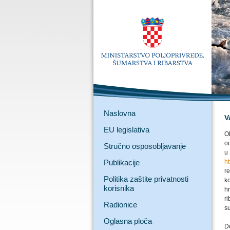
Naslovna
V
EU legislativa
Ob
o
Stručno osposobljavanje
u
Publikacije
h
re
Politika zaštite privatnosti
k
korisnika
hr
ri
Radionice
s
Oglasna ploča
D