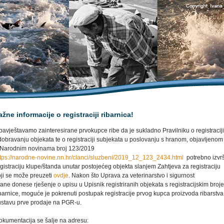
ažne informacije o registraciji ribarnica!
avještavamo zainteresirane prvokupce ribe da je sukladno Pravilniku o registraciji
dobravanju objekata te o registraciji subjekata u poslovanju s hranom, objavljenom
 Narodnim novinama broj 123/2019
ttps://narodne-novine.nn.hr/clanci/sluzbeni/2019_12_123_2434.html
potrebno izvrš
gistraciju klupe/štanda unutar postojećeg objekta slanjem Zahtjeva za registraciju
oji se može preuzeti
ovdje
. Nakon što Uprava za veterinarstvo i sigurnost
ane donese rješenje o upisu u Upisnik registriranih objekata s registracijskim broj
barnice, moguće je pokrenuti postupak registracije prvog kupca proizvoda ribarstva
ustavu prve prodaje na PGR-u.
okumentacija se šalje na adresu: