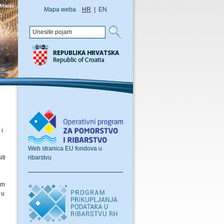
Mapa weba
HR
|
EN
 i
Web stranica EU fondova u
ribarstvu
iti
em
 u