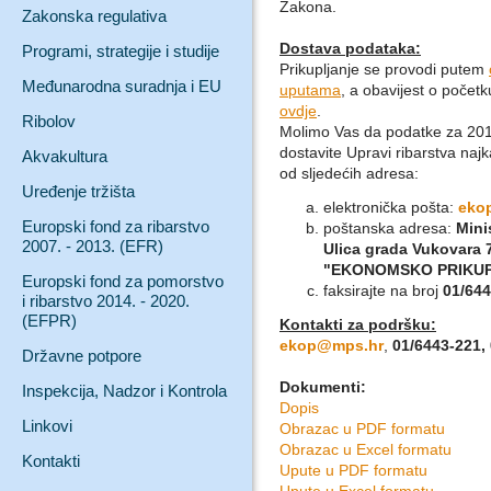
Zakona.
Zakonska regulativa
Dostava podataka:
Programi, strategije i studije
Prikupljanje se provodi putem
Međunarodna suradnja i EU
uputama
, a obavijest o počet
ovdje
.
Ribolov
Molimo Vas da podatke za 201
dostavite Upravi ribarstva naj
Akvakultura
od sljedećih adresa:
Uređenje tržišta
elektronička pošta:
eko
Europski fond za ribarstvo
poštanska adresa:
Mini
2007. - 2013. (EFR)
Ulica grada Vukovara 
"EKONOMSKO PRIKU
Europski fond za pomorstvo
faksirajte na broj
01/64
i ribarstvo 2014. - 2020.
(EFPR)
Kontakti za podršku:
ekop@mps.hr
,
01/6443-221,
Državne potpore
Dokumenti:
Inspekcija, Nadzor i Kontrola
Dopis
Linkovi
Obrazac u PDF formatu
Obrazac u Excel formatu
Kontakti
Upute u PDF formatu