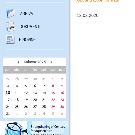
Upute u Excel formatu
12.02.2020
Kolovoz 2026
pon
uto
sri
čet
pet
sub
ned
27
28
29
30
31
1
2
3
4
5
6
7
8
9
10
11
12
13
14
15
16
17
18
19
20
21
22
23
24
25
26
27
28
29
30
31
1
2
3
4
5
6