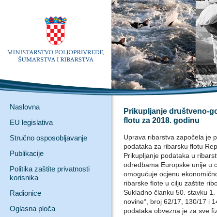
Naslovna
Prikupljanje društveno-g
flotu za 2018. godinu
EU legislativa
Uprava ribarstva započela je 
Stručno osposobljavanje
podataka za ribarsku flotu Re
Publikacije
Prikupljanje podataka u ribars
odredbama Europske unije u cil
Politika zaštite privatnosti
omogućuje ocjenu ekonomičnost
korisnika
ribarske flote u cilju zaštite rib
Sukladno članku 50. stavku 1
Radionice
novine“, broj 62/17, 130/17 i
Oglasna ploča
podataka obvezna je za sve fiz