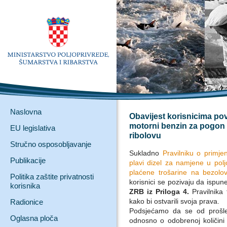
Naslovna
Obavijest korisnicima pov
motorni benzin za pogon 
EU legislativa
ribolovu
Stručno osposobljavanje
Sukladno
Pravilniku o primj
Publikacije
plavi dizel za namjene u poljo
plaćene trošarine na bezolo
Politika zaštite privatnosti
korisnici se pozivaju da ispu
korisnika
ZRB iz Priloga 4.
Pravilnika
kako bi ostvarili svoja prava.
Radionice
Podsjećamo da se od prošle
Oglasna ploča
odnosno o odobrenoj količini