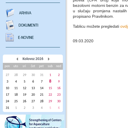
plovila (CFR broj) koja mog
bezolovni motorni benzin za na
u slučaju promjena nastalih
propisano Pravilnikom.
Tablicu možete pregledati
ovd
09.03.2020
Kolovoz 2026
pon
uto
sri
čet
pet
sub
ned
27
28
29
30
31
1
2
8
3
4
5
6
7
9
10
11
12
13
14
15
16
17
18
19
20
21
22
23
24
25
26
27
28
29
30
31
1
2
3
4
5
6