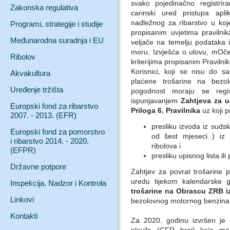
svako pojedinačno registrir
Zakonska regulativa
carinski ured pristupa aplik
nadležnog za ribarstvo u ko
Programi, strategije i studije
propisanim uvjetima pravilni
Međunarodna suradnja i EU
veljače na temelju podataka
moru, Izvješća o ulovu, mOčev
Ribolov
kriterijima propisanim Pravilni
Korisnici, koji se nisu do s
Akvakultura
plaćene trošarine na bezol
Uređenje tržišta
pogodnost moraju se regis
ispunjavanjem
Zahtjeva za u
Europski fond za ribarstvo
Priloga 6. Pravilnika
uz koji p
2007. - 2013. (EFR)
presliku izvoda iz sudsk
Europski fond za pomorstvo
od šest mjeseci ) iz k
i ribarstvo 2014. - 2020.
ribolova i
(EFPR)
presliku upisnog lista il
Državne potpore
Zahtjev za povrat trošarine
uredu tijekom kalendarske
Inspekcija, Nadzor i Kontrola
trošarine na Obrascu ZRB iz
Linkovi
bezolovnog motornog benzina 
Kontakti
Za 2020. godinu izvršen je 