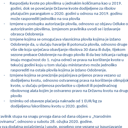
-
Raspodjelu kvote po plovilima
u jednakim količinama kao u 2019.
godini, dok se povećanje Državne kvote dodijeljene za ribolov
plutajućim parangalom u 2020. godini u odnosu na 2019. godinu
može rasporediti jednoliko na sva plovila
-
Izmjene u postupku autorizacije plovila, odnosno uz objavu Odluke o
autoriziranim plovilima, izmjenom pravilnika uvodi se i izdavanje
obrasca Odobrenja
-
Izmjene kojima se omogućava vlasnicima plovila kojima je izdano
Odobrenje da, u slučaju havarije ili potonuća plovila, odnosno druge
više sile koja sprječava obavljanje ribolova 30 dana ili dulje, tijekom
sezone prebace Odobrenje na drugo plovilo ili da bez isticanja razlog
imaju mogućnost do 1. rujna odreći se prava na korištenje kvote u
tekućoj godini koju u tom slučaju ministarstvo može jednoliko
rasporediti na ostala plovila kojima je izdano Odobrenje.
-
Izmjene kojima se preciznije pojašnjava prijenos prava vezano uz
dodijeljenu kvotu, odnosno ostvarenog prava na korištenje olimpijs
kvote, u slučaju prijenosa povlastice u cijelosti ili pojedinačnog
ribolovnog alata kojim je ostvareno pravo na Državnu kvotu na drug
plovilo
-
Iznimku od obaveze plaćanja naknade od 1 EUR/kg za
dodijeljenu/iskorištenu kvotu u 2020. godini.
ravilnik stupa na snagu prvoga dana od dana objave u „Narodnim
ovinama“, odnosno u subotu 28. ožujka 2020. godine.
a sva dodatna pojašnjenja i upute, posebno one vezane uz ispunjavanje