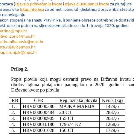
brazaca (
Izjava o prihvaćanju kvote
i
Izjava o ustupanju kvote
za plutajuće
arangale te
Iskaz interesa
za odmet i panulu), djelatnici Uprave ribarstva sto
a raspolaganju.
akon stupanja na snagu Pravilnika, ispunjene obrasce potrebno je dostaviti
lektronskim putem na sljedeće e-mail adrese, do 1. travnja 2020. godine:
petrina@mps.hr
ilivoj.zoric@mps.hr
arin.mihanovic@mps.hr
nte.vujevic@mps.hr
osipa.runjak@mps.hr
Prilog 2.
Popis plovila koja mogu ostvariti pravo na Državnu kvotu 
ribolov igluna plutajućim parangalom u 2020. godini i izn
Državne kvote po plovilu
RB
CFR
Reg. oznaka plovila
Kvota (kg)
1.
HRV000000380
MAJKA MARIJA
1429,6
2.
HRV000000484
20-CT
2837,6
3.
HRV000000905
155-CT
2037,6
4.
HRV000016180
179674-KŽ
1268,6
5.
HRV000001028
156-CT
1729,6