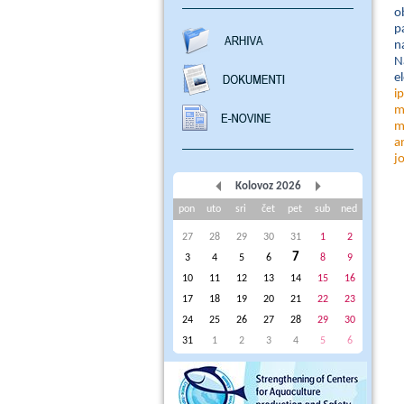
o
p
n
N
e
i
m
m
a
j
Kolovoz 2026
pon
uto
sri
čet
pet
sub
ned
27
28
29
30
31
1
2
7
3
4
5
6
8
9
10
11
12
13
14
15
16
17
18
19
20
21
22
23
24
25
26
27
28
29
30
31
1
2
3
4
5
6