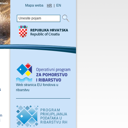
Mapa weba
HR
|
EN
Web stranica EU fondova u
s
ribarstvu
om
i