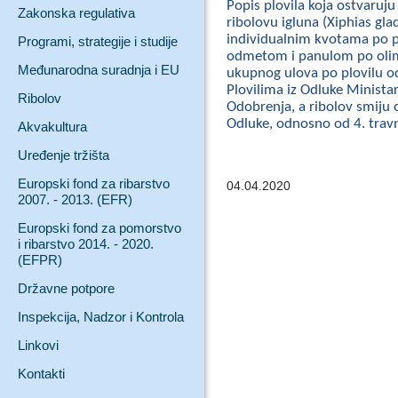
Popis plovila koja ostvaruj
Zakonska regulativa
ribolovu igluna (Xiphias gl
individualnim kvotama po pl
Programi, strategije i studije
odmetom i panulom po olim
Međunarodna suradnja i EU
ukupnog ulova po plovilu o
Plovilima iz Odluke Minista
Ribolov
Odobrenja, a ribolov smiju 
Odluke, odnosno od 4. trav
Akvakultura
Uređenje tržišta
Europski fond za ribarstvo
04.04.2020
2007. - 2013. (EFR)
Europski fond za pomorstvo
i ribarstvo 2014. - 2020.
(EFPR)
Državne potpore
Inspekcija, Nadzor i Kontrola
Linkovi
Kontakti