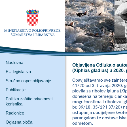
Naslovna
Objavljena Odluka o autori
(Xiphias gladius) u 2020. 
EU legislativa
Obavještavamo sve zaintere
Stručno osposobljavanje
41/20 od 3. travnja 2020. g
Publikacije
plovila za ribolov igluna (
Xi
donesena na temelju članka 
Politika zaštite privatnosti
mogućnostima i ribolovu igl
korisnika
br. 39/18, 35/19 i 37/20) 
ustupanja dodijeljene kvote
Radionice
parangalom te dostave Iskaz
Oglasna ploča
odmetom.