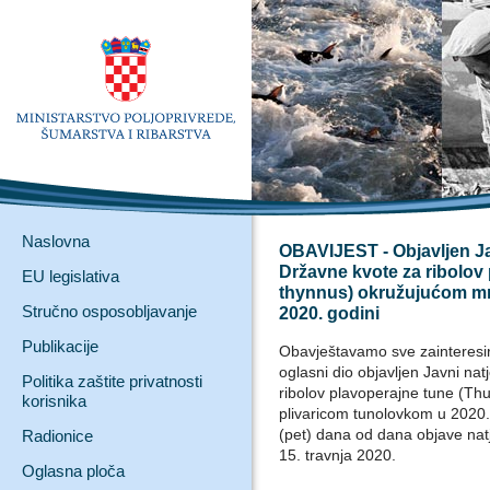
Naslovna
OBAVIJEST - Objavljen Jav
Državne kvote za ribolov
EU legislativa
thynnus) okružujućom m
Stručno osposobljavanje
2020. godini
Publikacije
Obavještavamo sve zainteresi
oglasni dio objavljen Javni nat
Politika zaštite privatnosti
ribolov plavoperajne tune (T
korisnika
plivaricom tunolovkom u 2020.
(pet) dana od dana objave na
Radionice
15. travnja 2020.
Oglasna ploča