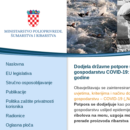
Naslovna
Dodjela državne potpore u
gospodarstvu COVID-19: r
EU legislativa
godine
Stručno osposobljavanje
Obavještavaju se zainteresirani
Publikacije
uvjetima, kriterijima i načinu
gospodarstvu – COVID-19 („Na
Politika zaštite privatnosti
Potpora se dodjeljuje
kao po
korisnika
gospodarstvu uslijed epidemij
ribolova na moru, uzgoja mor
Radionice
prerade proizvoda ribarstva 
Oglasna ploča