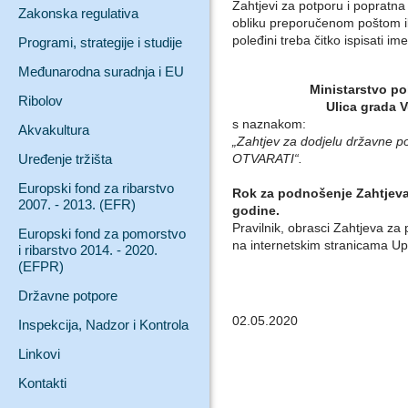
Zahtjevi za potporu i popratn
Zakonska regulativa
obliku preporučenom poštom ili
poleđini treba čitko ispisati ime
Programi, strategije i studije
Međunarodna suradnja i EU
Ministarstvo po
Ribolov
Ulica grada 
s naznakom:
Akvakultura
„Zahtjev za dodjelu državne p
Uređenje tržišta
OTVARATI“.
Europski fond za ribarstvo
Rok za podnošenje Zahtjeva 
2007. - 2013. (EFR)
godine.
Pravilnik, obrasci Zahtjeva za
Europski fond za pomorstvo
na internetskim stranicama Up
i ribarstvo 2014. - 2020.
(EFPR)
Državne potpore
02.05.2020
Inspekcija, Nadzor i Kontrola
Linkovi
Kontakti