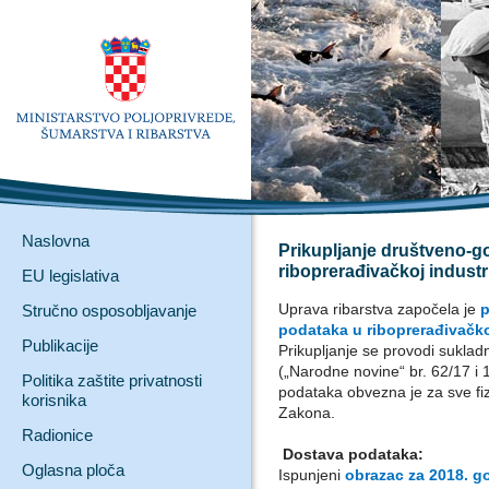
Naslovna
Prikupljanje društveno-
riboprerađivačkoj industri
EU legislativa
Uprava ribarstva započela je
p
Stručno osposobljavanje
podataka u riboprerađivačkoj
Publikacije
Prikupljanje se provodi sukla
(„Narodne novine“ br. 62/17 i
Politika zaštite privatnosti
podataka obvezna je za sve fiz
korisnika
Zakona.
Radionice
Dostava podataka:
Oglasna ploča
Ispunjeni
obrazac za 2018. g