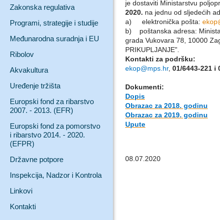
je dostaviti Ministarstvu poljo
Zakonska regulativa
2020.
na jednu od sljedećih a
a)
elektronička pošta:
ekop
Programi, strategije i studije
b) poštanska adresa: Ministars
Međunarodna suradnja i EU
grada Vukovara 78, 10000 
PRIKUPLJANJE".
Ribolov
Kontakti za podršku:
ekop@mps.hr
,
01/6443-221 i
Akvakultura
Uređenje tržišta
Dokumenti:
Dopis
Europski fond za ribarstvo
Obrazac za 2018. godinu
2007. - 2013. (EFR)
Obrazac za 2019. godinu
Upute
Europski fond za pomorstvo
i ribarstvo 2014. - 2020.
(EFPR)
08.07.2020
Državne potpore
Inspekcija, Nadzor i Kontrola
Linkovi
Kontakti