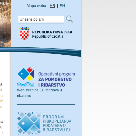
Mapa weba
HR
|
EN
3.
Web stranica EU fondova u
a,
ribarstvu
is
im
om
ma
u,
 i