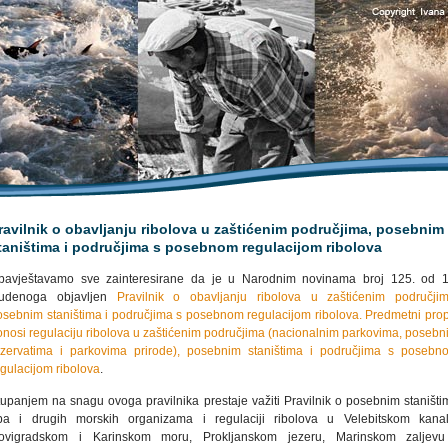
ravilnik o obavljanju ribolova u zaštićenim područjima, posebnim
taništima i područjima s posebnom regulacijom ribolova
bavještavamo sve zainteresirane da je u Narodnim novinama broj 125. od 1
tudenoga objavljen
Pravilnik o obavljanju ribolova u zaštićenim područjim
osebnim staništima i područjima s posebnom regulacijom ribolova. Predmetni prop
onosi regulaciju ribolova u zaštićenim područjima (nacionalnim parkovima, posebn
ezervatima i parkovima prirode), posebnim staništima i područjima s posebn
egulacijom ribolova
.
tupanjem na snagu ovoga pravilnika prestaje važiti Pravilnik o posebnim staništi
iba i drugih morskih organizama i regulaciji ribolova u Velebitskom kanal
ovigradskom i Karinskom moru, Prokljanskom jezeru, Marinskom zaljevu