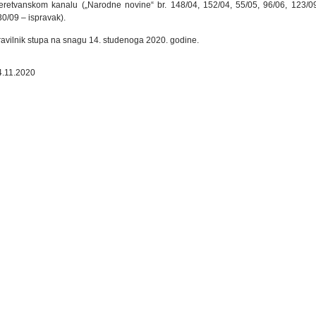
eretvanskom kanalu („Narodne novine“ br. 148/04, 152/04, 55/05, 96/06, 123/09
0/09 – ispravak).
ravilnik stupa na snagu 14. studenoga 2020. godine.
4.11.2020