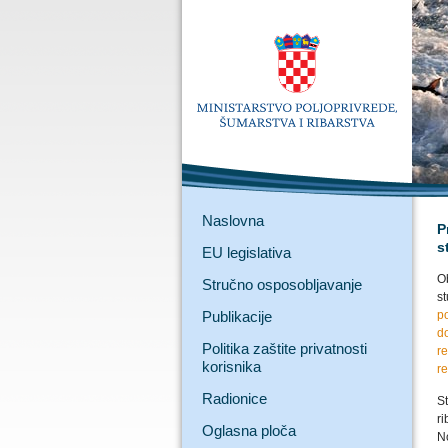
Naslovna
P
s
EU legislativa
O
Stručno osposobljavanje
s
Publikacije
p
d
Politika zaštite privatnosti
r
korisnika
r
Radionice
S
r
Oglasna ploča
N