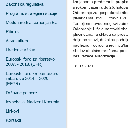
Izmjenama predmetnih propis
Zakonska regulativa
s rokom važenja do 26. listop
Odobrenje za gospodarski ri
Programi, strategije i studije
plivaricama ističu 1. travnja 2
Međunarodna suradnja i EU
Temeljem navedenog svi zainter
Odobrenje i žele nastaviti ob
Ribolov
plivaricama, u skladu sa pros
dalje na snazi, dužni su podni
Akvakultura
nadležnu Područnu jedinicu/I
Uređenje tržišta
ribolov obalnim mrežama poteg
bez važeće autorizacije.
Europski fond za ribarstvo
2007. - 2013. (EFR)
18.03.2021
Europski fond za pomorstvo
i ribarstvo 2014. - 2020.
(EFPR)
Državne potpore
Inspekcija, Nadzor i Kontrola
Linkovi
Kontakti