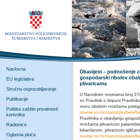
Naslovna
Obavijest – podnošenje z
gospodarski ribolov oba
EU legislativa
plivaricama
Stručno osposobljavanje
U Narodnim novinama broj 27/2
Publikacije
su Pravilnik o dopuni Pravilni
moru obalnim mrežama pote
Politika zaštite privatnosti
novine.nn.hr/clanci/sluzbeni/
korisnika
Pravilnika o obavljanju gospo
mrežama plivaricom palamidaro
Radionice
lokardarom, plivaricom igličar
Oglasna ploča
novine.nn.hr/clanci/sluzbeni/