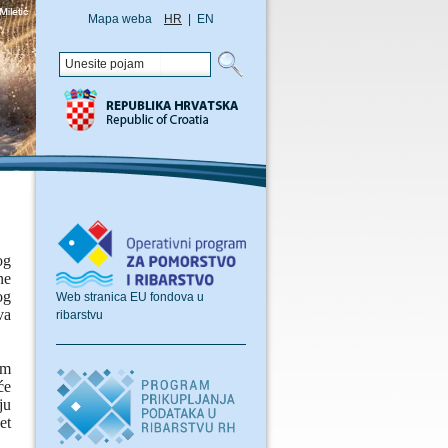
Mapa weba
HR
|
EN
og
ne
og
Web stranica EU fondova u
va
ribarstvu
om
će
ju
et