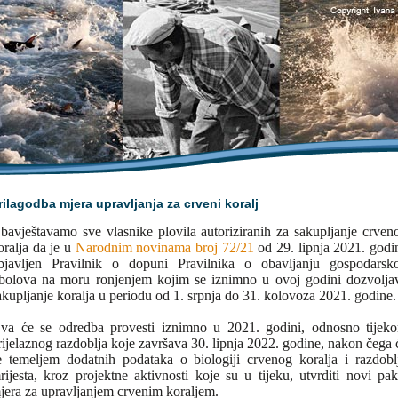
rilagodba mjera upravljanja za crveni koralj
bavještavamo sve vlasnike plovila autoriziranih za sakupljanje crven
oralja da je u
Narodnim novinama broj 72/21
od 29. lipnja 2021. godi
bjavljen Pravilnik o dopuni Pravilnika o obavljanju gospodarsk
ibolova na moru ronjenjem kojim se iznimno u ovoj godini dozvolja
akupljanje koralja u periodu od 1. srpnja do 31. kolovoza 2021. godine.
va će se odredba provesti iznimno u 2021. godini, odnosno tijek
rijelaznog razdoblja koje završava 30. lipnja 2022. godine, nakon čega 
e temeljem dodatnih podataka o biologiji crvenog koralja i razdobl
rijesta, kroz projektne aktivnosti koje su u tijeku, utvrditi novi pak
jera za upravljanjem crvenim koraljem.