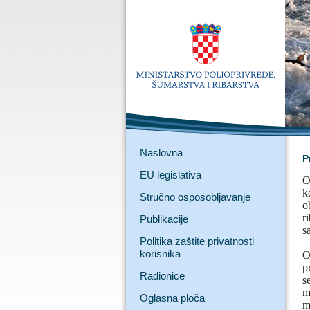
Naslovna
P
EU legislativa
O
k
Stručno osposobljavanje
o
r
Publikacije
s
Politika zaštite privatnosti
korisnika
O
p
Radionice
s
m
Oglasna ploča
m