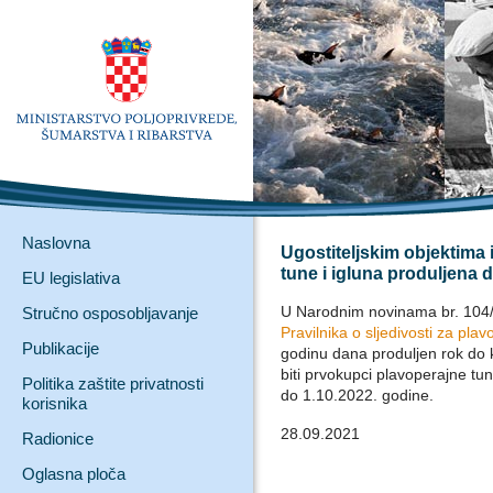
Naslovna
Ugostiteljskim objektima
tune i igluna produljena d
EU legislativa
U Narodnim novinama br. 104/
Stručno osposobljavanje
Pravilnika o sljedivosti za plav
Publikacije
godinu dana produljen rok do ko
biti prvokupci plavoperajne tu
Politika zaštite privatnosti
do 1.10.2022. godine.
korisnika
28.09.2021
Radionice
Oglasna ploča