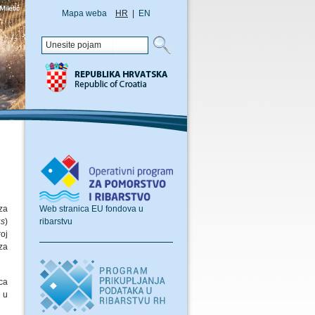
Mapa weba
HR
|
EN
Web stranica EU fondova u
za
ribarstvu
us
)
oj
za
ca
 u