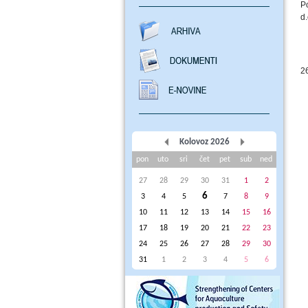
P
d
2
Kolovoz 2026
pon
uto
sri
čet
pet
sub
ned
27
28
29
30
31
1
2
6
3
4
5
7
8
9
10
11
12
13
14
15
16
17
18
19
20
21
22
23
24
25
26
27
28
29
30
31
1
2
3
4
5
6