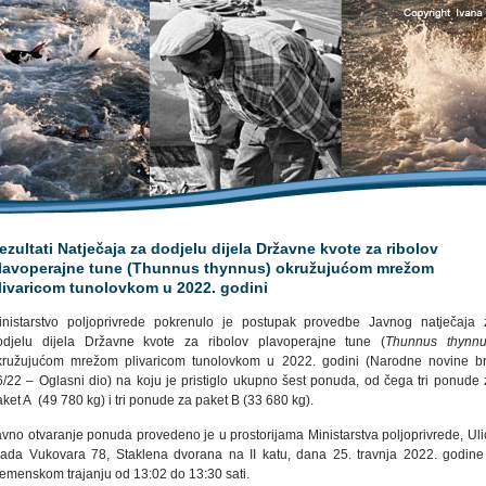
ezultati Natječaja za dodjelu dijela Državne kvote za ribolov
lavoperajne tune (Thunnus thynnus) okružujućom mrežom
livaricom tunolovkom u 2022. godini
inistarstvo poljoprivrede pokrenulo je postupak provedbe Javnog natječaja 
odjelu dijela Državne kvote za ribolov plavoperajne tune (
Thunnus thynn
kružujućom mrežom plivaricom tunolovkom u 2022. godini (Narodne novine br
6/22 – Oglasni dio) na koju je pristiglo ukupno šest ponuda, od čega tri ponude 
ket A (49 780 kg) i tri ponude za paket B (33 680 kg).
avno otvaranje ponuda provedeno je u prostorijama Ministarstva poljoprivrede, Uli
rada Vukovara 78, Staklena dvorana na II katu, dana 25. travnja 2022. godine
remenskom trajanju od 13:02 do 13:30 sati.