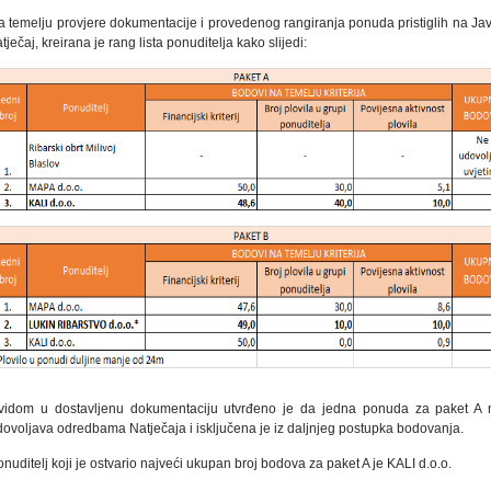
a temelju provjere dokumentacije i provedenog rangiranja ponuda pristiglih na Jav
tječaj, kreirana je rang lista ponuditelja kako slijedi:
vidom u dostavljenu dokumentaciju utvrđeno je da jedna ponuda za paket A 
dovoljava odredbama Natječaja i isključena je iz daljnjeg postupka bodovanja.
nuditelj koji je ostvario najveći ukupan broj bodova za paket A je KALI d.o.o.