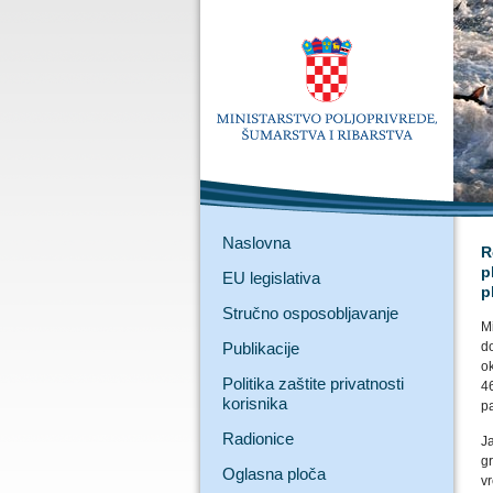
Naslovna
R
p
EU legislativa
p
Stručno osposobljavanje
M
Publikacije
d
o
Politika zaštite privatnosti
4
korisnika
pa
Radionice
J
g
Oglasna ploča
v