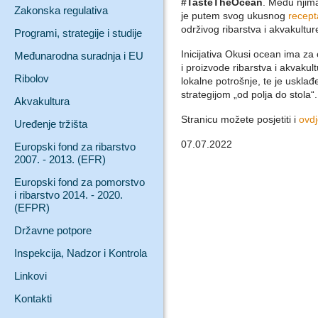
#TasteTheOcean
. Među njima
Zakonska regulativa
je putem svog ukusnog
recept
održivog ribarstva i akvakultur
Programi, strategije i studije
Inicijativa Okusi ocean ima za 
Međunarodna suradnja i EU
i proizvode ribarstva i akvakul
Ribolov
lokalne potrošnje, te je uskl
strategijom „od polja do stola“.
Akvakultura
Stranicu možete posjetiti i
ovdj
Uređenje tržišta
07.07.2022
Europski fond za ribarstvo
2007. - 2013. (EFR)
Europski fond za pomorstvo
i ribarstvo 2014. - 2020.
(EFPR)
Državne potpore
Inspekcija, Nadzor i Kontrola
Linkovi
Kontakti