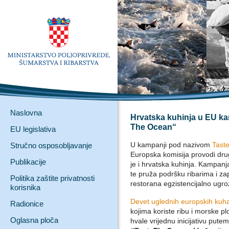
Naslovna
Hrvatska kuhinja u EU ka
The Ocean“
EU legislativa
U kampanji pod nazivom
Tast
Stručno osposobljavanje
Europska komisija provodi dr
Publikacije
je i hrvatska kuhinja. Kampanj
te pruža podršku ribarima i za
Politika zaštite privatnosti
restorana egzistencijalno ugro
korisnika
Devet uglednih europskih kuh
Radionice
kojima koriste ribu i morske pl
Oglasna ploča
hvale vrijednu inicijativu pu