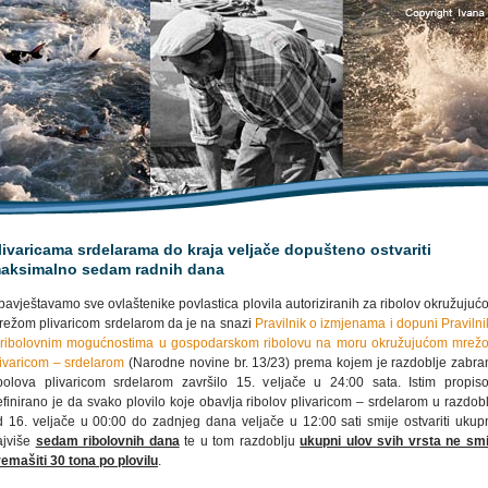
livaricama srdelarama do kraja veljače dopušteno ostvariti
aksimalno sedam radnih dana
bavještavamo sve ovlaštenike povlastica plovila autoriziranih za ribolov okružujuć
režom plivaricom srdelarom da je na snazi
Pravilnik o izmjenama i dopuni Praviln
 ribolovnim mogućnostima u gospodarskom ribolovu na moru okružujućom mrež
livaricom – srdelarom
(Narodne novine br. 13/23) prema kojem je razdoblje zabra
ibolova plivaricom srdelarom završilo 15. veljače u 24:00 sata. Istim propis
finirano je da svako plovilo koje obavlja ribolov plivaricom – srdelarom u razdob
d 16. veljače u 00:00 do zadnjeg dana veljače u 12:00 sati smije ostvariti ukup
ajviše
sedam ribolovnih dana
te u tom razdoblju
ukupni ulov svih vrsta ne smi
remašiti 30 tona po plovilu
.