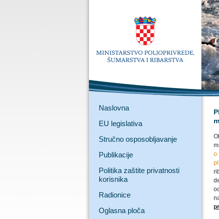
Naslovna
P
m
EU legislativa
O
Stručno osposobljavanje
m
Publikacije
o
p
Politika zaštite privatnosti
r
korisnika
de
o
Radionice
n
p
Oglasna ploča