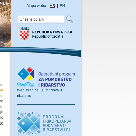
Mapa weba
HR
|
EN
om
Web stranica EU fondova u
ika
ribarstvu
om
ne
om
lju
no
je