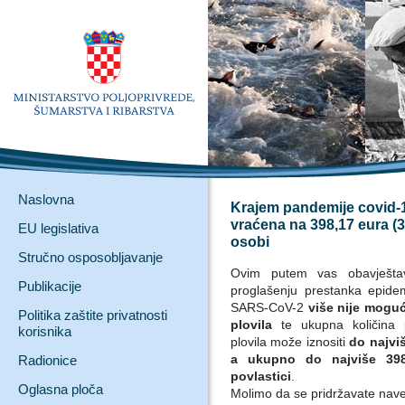
Naslovna
Krajem pandemije covid-1
vraćena na 398,17 eura (30
EU legislativa
osobi
Stručno osposobljavanje
Ovim putem vas obavješt
Publikacije
proglašenju prestanka epide
SARS-CoV-2
više nije moguć
Politika zaštite privatnosti
plovila
te ukupna količina 
korisnika
plovila može iznositi
do najvi
a ukupno do najviše 398
Radionice
povlastici
.
Oglasna ploča
Molimo da se pridržavate nave