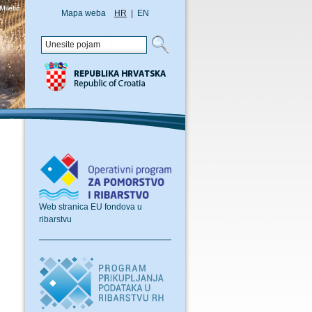
Mapa weba
HR
|
EN
Web stranica EU fondova u
ribarstvu