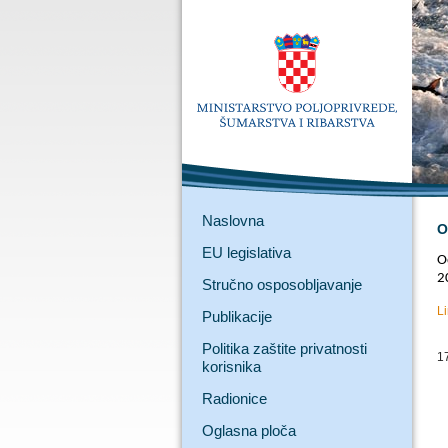
Naslovna
O
EU legislativa
O
2
Stručno osposobljavanje
L
Publikacije
Politika zaštite privatnosti
1
korisnika
Radionice
Oglasna ploča