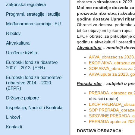
obrasca o sirovinama u 2023.
Zakonska regulativa
Molimo nositelje dozvola za 
proizvoda ribarstva i akvak
Programi, strategije i studije
godinu dostave Upravi ribar
Međunarodna suradnja i EU
Obrasci za dostavu podataka z
bit će objavljeni tijekom rujna.
Ribolov
EKOP obrasci za prikupljanje
godinu u akvakulturi i preradi
Akvakultura
Akvakultura
– nositelji dozv
Uređenje tržišta
AKVA_obrazac za 2023.
Europski fond za ribarstvo
EKOP AKVA_obrazac za 2
2007. - 2013. (EFR)
SOP AKVA_obrazac za 20
AKVA upute za 2023. god
Europski fond za pomorstvo
i ribarstvo 2014. - 2020.
Prerada ribe
– subjekti u pre
(EFPR)
PRERADA_obrazac za 2
Državne potpore
obrasci i upute)
EKOP PRERADA_obrazac z
Inspekcija, Nadzor i Kontrola
SOP PRERADA_obrazac za
SIROVINE PRERADA_obraz
Linkovi
PRERADA upute za 2023.
Kontakti
DOSTAVA OBRAZACA: