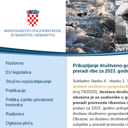
Naslovna
Prikupljanje društveno-g
preradi ribe za 2023. god
EU legislativa
Sukladno članku 4., stavku 1.
Stručno osposobljavanje
dostave društveno-gospodarsk
Publikacije
broj 79/2020),
dostava društ
obvezna je za sudionike u g
Politika zaštite privatnosti
preradi proizvoda ribarstva 
korisnika
podaci za 2023. godinu priku
dostavu društveno-gospodarsk
Radionice
Obrazac za dostavu društveni
Oglasna ploča
subjekte u preradi proizvoda r