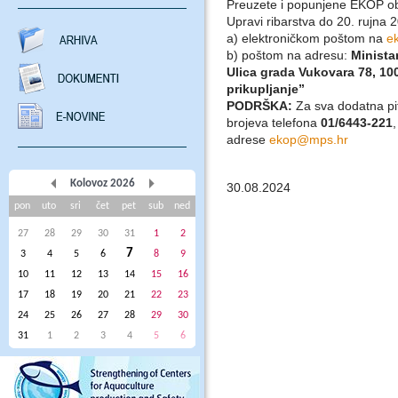
Preuzete i popunjene EKOP obr
Upravi ribarstva do 20. rujna 
a) elektroničkom poštom na
e
b) poštom na adresu:
Minista
Ulica grada Vukovara 78, 10
prikupljanje”
PODRŠKA:
Za sva dodatna pi
brojeva telefona
01/6443-221
adrese
ekop@mps.hr
Kolovoz 2026
30.08.2024
pon
uto
sri
čet
pet
sub
ned
27
28
29
30
31
1
2
7
3
4
5
6
8
9
10
11
12
13
14
15
16
17
18
19
20
21
22
23
24
25
26
27
28
29
30
31
1
2
3
4
5
6