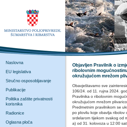
Naslovna
Objavljen Pravilnik o izm
ribolovnim mogućnostim
EU legislativa
okružujućom mrežom pliv
Stručno osposobljavanje
Obavještavamo sve zainteresi
Publikacije
106/24. od 11. rujna 2024. god
Pravilnika o ribolovnim mogu
Politika zaštite privatnosti
okružujućom mrežom plivarico
korisnika
Predmetnim pravilnikom se uku
po plovilu koje obavlja ribol
Radionice
srdelarom tijekom svakog od m
Oglasna ploča
a) od 31. kolovoza u 12:00 sati