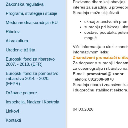
Pozivamo ribare koji obavljaju
Zakonska regulativa
interes za suradnju u provedb
Suradnja može uključivati:
Programi, strategije i studije
ukrcaj znanstvenih prom
Međunarodna suradnja i EU
suradnju pri iskrcaju ulo
Ribolov
dostavu podataka putem 
moguć.
Akvakultura
Više informacija o ulozi znans
Uređenje tržišta
informativnom letku:
Znanstveni promatrači u rib
Europski fond za ribarstvo
Za dogovor o suradnji i dodatne
2007. - 2013. (EFR)
za oceanografiju i ribarstvo na
Europski fond za pomorstvo
E-mail:
promatraci@izor.hr
i ribarstvo 2014. - 2020.
Telefon:
091/506-6070
(EFPR)
Suradnja ribara i znanstvenika
i dugoročnu stabilnost sektora
Državne potpore
Inspekcija, Nadzor i Kontrola
04.03.2026
Linkovi
Kontakti