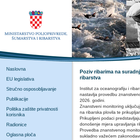
Naslovna
Poziv ribarima na surad
ribarstva
EU legislativa
Institut za oceanografiju i rib
Stručno osposobljavanje
nastavlja provedbu znanstveno
Publikacije
2026. godini.
Znanstveni monitoring uključu
Politika zaštite privatnosti
na ribarska plovila te prikuplj
korisnika
Prikupljeni podaci predstavljaju
donošenje mjera upravljanja ri
Radionice
Provedba znanstvenog monitori
Oglasna ploča
sukladno važećem zakonodav